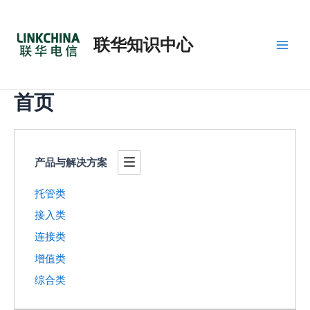
跳
Main
至
Men
联华知识中心
内
容
首页
产品与解决方案
托管类
接入类
连接类
增值类
综合类