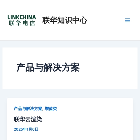
分
跳
Post
Main
类
至
pagination
Men
联华知识中心
内
容
产品与解决方案
,
产品与解决方案
增值类
联华云渲染
2025年1月6日