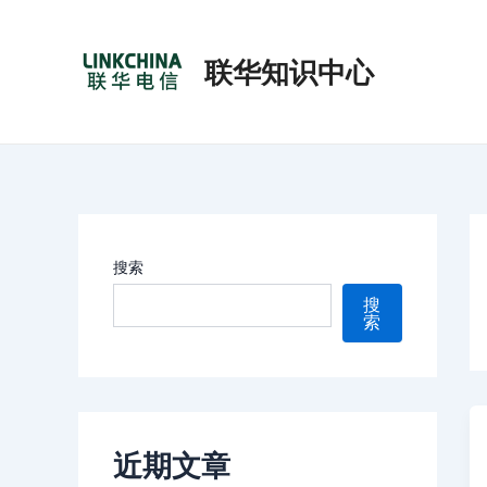
分
跳
类
至
联华知识中心
内
容
搜索
搜
索
近期文章